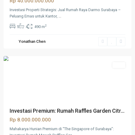
Rp 40.000.000.000
Investasi Properti Strategis: Jual Rumah Raya Darmo Surabaya –
Peluang Emas untuk Kantor,
...
2
5
4
490 m
Citraland
,
Surabaya
,
Yonathan Chen
Surabaya
Barat
Jual
Investasi Premium: Rumah Raffles Garden Citr...
Rp 8.000.000.000
Mahakarya Hunian Premium di “The Singapore of Surabaya”: