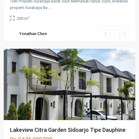
Tren Properti Surabaya Barat 2026 Memasuki tahun 2026, investasi
properti Surabaya Ba
...
2
200 m
Citra
Garden
Yonathan Chen
Sidoarjo
,
Sidoarjo
Jual
Lakeview Citra Garden Sidoarjo Tipe Dauphine