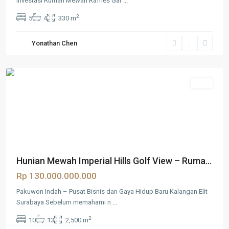
Investasi Rumah Mewah Raffles Gar
...
Pakuwon
2
5
4
330 m
Indah
,
Surabaya
,
Yonathan Chen
Surabaya
Barat
Jual
Hunian Mewah Imperial Hills Golf View – Ruma...
Rp 130.000.000.000
Pakuwon Indah – Pusat Bisnis dan Gaya Hidup Baru Kalangan Elit
Surabaya Sebelum memahami n
...
2
10
13
2,500 m