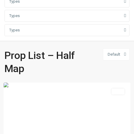
Types
Types
Types
Graha
Prop List – Half
Default
Famili
,
Surabaya
,
Map
Surabaya
Barat
Jual