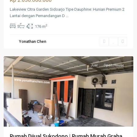
Rp 2.636.000.000
Lakeview Citra Garden Sidoarjo Tipe Dauphine: Hunian Premium 2
Lantai dengan Pemandangan D
...
2
5
4
176 m
Yonathan Chen
Sidoarjo
Jual
Open House
Rumah Dijual Sukodono | Rumah Murah Graha