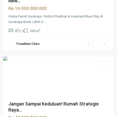
New...
Rp 16.000.000.000
Graha Famili Surabaya: Simbol Prestise & Investasi Blue-Chip di
Surabaya Barat Lebih d
...
2
5
6
550 m
Surabaya
,
Yonathan Chen
Surabaya
Barat
Jual
Jangan Sampai Keduluan! Rumah Strategis
Raya...