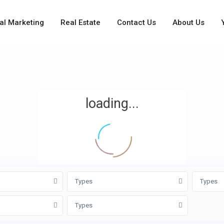
tal Marketing
Real Estate
Contact Us
About Us
loading...
Types
Types
Types