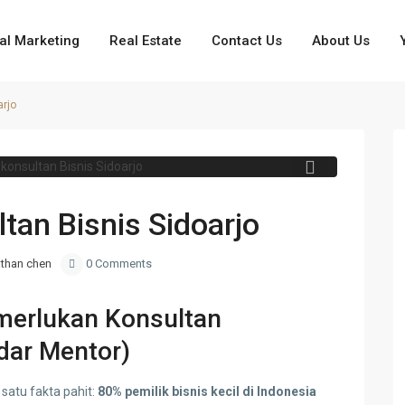
tal Marketing
Real Estate
Contact Us
About Us
arjo
Next
tan Bisnis Sidoarjo
than chen
0 Comments
merlukan Konsultan
dar Mentor)
atu fakta pahit:
80% pemilik bisnis kecil di Indonesia