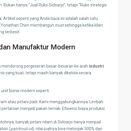
h: Bukan hanya “Jual Ruko Sidoarjo”, tetapi “Ruko strategis
u:
Artikel seperti yang Anda baca ini adalah salah satu
is, Yonathan Chen membangun
trust
sehingga ketika klien
 terbesit.
s dan Manufaktur Modern
au mendorong pergeseran besar-besaran ke arah
industri
snis yang kuat, tetapi masih banyak dikelola secara
unit bisnis modern seperti:
yam atau petani padi. Kami menggabungkannya. Limbah
 pertanian menjadi pakan ternak. Efisiensi biaya produksi
tohnya, banyak petani nilam di Sidoarjo hanya menjual
siri (
patchouli oil
), nilai jualnya bisa melonjak 500% dan