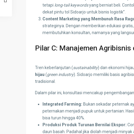
tetapi
long-tail keywords
yang berniat beli. Conto
dekat pintu tol Sidoarjo untuk bisnis logistik”.
Content Marketing yang Membunuh Rasa Rag
strateginya. Dengan memberikan edukasi grat
membutuhkan konsultan, namanya yang langsung
Pilar C: Manajemen Agribisni
Tren keberlanjutan (
sustainability
) dan ekonomi hij
hijau
(
green industry
). Sidoarjo memiliki basis agribi
tradisional.
Dalam pilar ini, konsultasi mencakup pengembangan 
Integrated Farming:
Bukan sekadar peternak a
peternakan menjadi pupuk untuk pertanian. Hasil
bisa turun hingga 40%.
Produksi Produk Turunan Bernilai Ekspor:
Con
daun basah. Padahal jika diolah menjadi minyak at