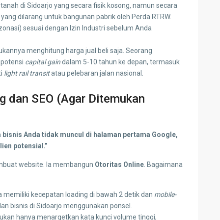
tanah di Sidoarjo yang secara fisik kosong, namun secara
 yang dilarang untuk bangunan pabrik oleh Perda RTRW.
nasi) sesuai dengan Izin Industri sebelum Anda
kannya menghitung harga jual beli saja. Seorang
 potensi
capital gain
dalam 5-10 tahun ke depan, termasuk
ti
light rail transit
atau pelebaran jalan nasional.
ding dan SEO (Agar Ditemukan
a bisnis Anda tidak muncul di halaman pertama Google,
ien potensial.”
embuat website. Ia membangun
Otoritas Online
. Bagaimana
 memiliki kecepatan loading di bawah 2 detik dan
mobile-
 dan bisnis di Sidoarjo menggunakan ponsel.
ukan hanya menargetkan kata kunci volume tinggi,