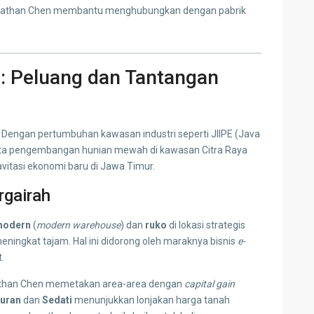
 Yonathan Chen membantu menghubungkan dengan pabrik
: Peluang dan Tantangan
 Dengan pertumbuhan kawasan industri seperti JIIPE (Java
 serta pengembangan hunian mewah di kawasan Citra Raya
ravitasi ekonomi baru di Jawa Timur.
rgairah
modern
(
modern warehouse
) dan
ruko
di lokasi strategis
ningkat tajam. Hal ini didorong oleh maraknya bisnis
e-
.
athan Chen memetakan area-area dengan
capital gain
duran
dan
Sedati
menunjukkan lonjakan harga tanah