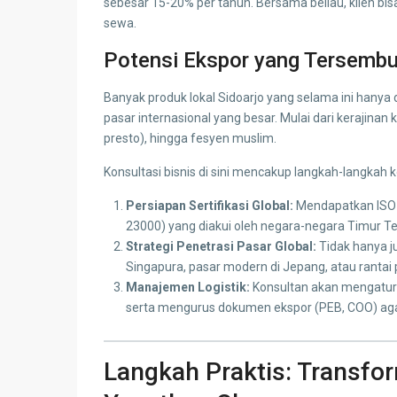
sebesar 15-20% per tahun. Bersama beliau, klien bi
sewa.
Potensi Ekspor yang Tersembu
Banyak produk lokal Sidoarjo yang selama ini hanya d
pasar internasional yang besar. Mulai dari kerajinan
presto), hingga fesyen muslim.
Konsultasi bisnis di sini mencakup langkah-langkah k
Persiapan Sertifikasi Global:
Mendapatkan ISO 2
23000) yang diakui oleh negara-negara Timur T
Strategi Penetrasi Pasar Global:
Tidak hanya j
Singapura, pasar modern di Jepang, atau rantai 
Manajemen Logistik:
Konsultan akan mengatu
serta mengurus dokumen ekspor (PEB, COO) agar 
Langkah Praktis: Transfo