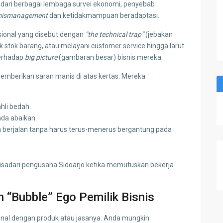
dari berbagai lembaga survei ekonomi, penyebab
ismanagement
dan ketidakmampuan beradaptasi.
asional yang disebut dengan
“the technical trap”
(jebakan
stok barang, atau melayani customer service hingga larut
terhadap
big picture
(gambaran besar) bisnis mereka.
memberikan saran manis di atas kertas. Mereka
hli bedah.
nda abaikan.
berjalan tanpa harus terus-menerus bergantung pada
isadari pengusaha Sidoarjo ketika memutuskan bekerja
n “Bubble” Ego Pemilik Bisnis
sional dengan produk atau jasanya. Anda mungkin