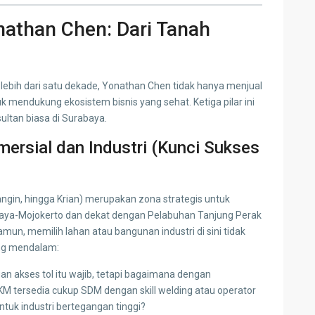
nathan Chen: Dari Tanah
ebih dari satu dekade, Yonathan Chen tidak hanya menjual
uk mendukung ekosistem bisnis yang sehat. Ketiga pilar ini
ltan biasa di Surabaya.
omersial dan Industri (Kunci Sukses
angin, hingga Krian) merupakan zona strategis untuk
rabaya-Mojokerto dan dekat dengan Pelabuhan Tanjung Perak
un, memilih lahan atau bangunan industri di sini tidak
ang mendalam:
n akses tol itu wajib, tetapi bagaimana dengan
KM tersedia cukup SDM dengan skill welding atau operator
tuk industri bertegangan tinggi?