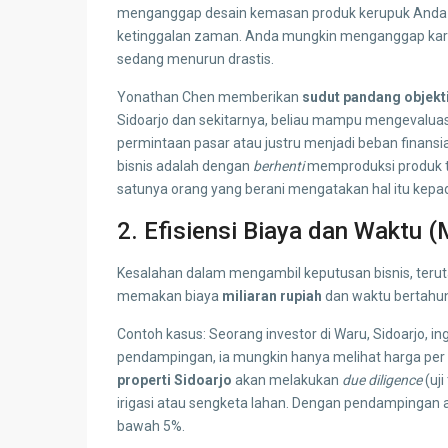
menganggap desain kemasan produk kerupuk Anda 
ketinggalan zaman. Anda mungkin menganggap kary
sedang menurun drastis.
Yonathan Chen memberikan
sudut pandang objekt
Sidoarjo dan sekitarnya, beliau mampu mengevaluasi
permintaan pasar atau justru menjadi beban finansia
bisnis adalah dengan
berhenti
memproduksi produk te
satunya orang yang berani mengatakan hal itu kepa
2. Efisiensi Biaya dan Waktu 
Kesalahan dalam mengambil keputusan bisnis, terutam
memakan biaya
miliaran rupiah
dan waktu bertahun
Contoh kasus: Seorang investor di Waru, Sidoarjo, i
pendampingan, ia mungkin hanya melihat harga pe
properti Sidoarjo
akan melakukan
due diligence
(uji
irigasi atau sengketa lahan. Dengan pendampingan ahl
bawah 5%.