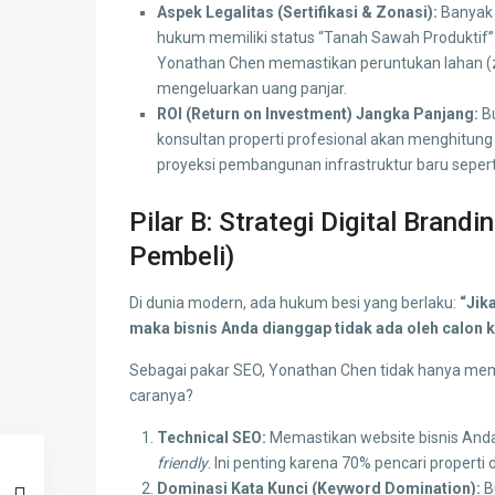
Aspek Legalitas (Sertifikasi & Zonasi):
Banyak 
hukum memiliki status “Tanah Sawah Produktif”
Yonathan Chen memastikan peruntukan lahan (zo
mengeluarkan uang panjar.
ROI (Return on Investment) Jangka Panjang:
Bu
konsultan properti profesional akan menghitung
proyeksi pembangunan infrastruktur baru seper
Pilar B: Strategi Digital Bran
Pembeli)
Di dunia modern, ada hukum besi yang berlaku:
“Jik
maka bisnis Anda dianggap tidak ada oleh calon kl
Sebagai pakar SEO, Yonathan Chen tidak hanya m
caranya?
Technical SEO:
Memastikan website bisnis Anda
friendly
. Ini penting karena 70% pencari properti
Dominasi Kata Kunci (Keyword Domination):
B