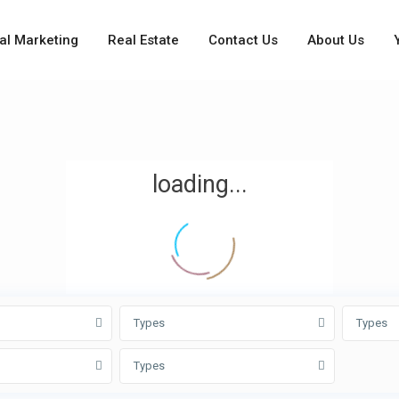
tal Marketing
Real Estate
Contact Us
About Us
loading...
Types
Types
Types